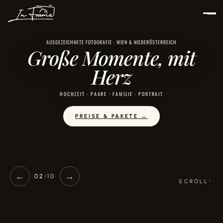
Zum
Inhalt
springen
AUSGEZEICHNETE FOTOGRAFIE · WIEN & NIEDERÖSTERREICH
Große Momente, mit
Herz
HOCHZEIT · PAARE · FAMILIE · PORTRAIT
PREISE & PAKETE →
←
→
02
/
10
SCROLL
↓